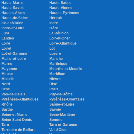
Haute-Marne
Haute-Saône
Haute-Savoie
Haute-Vienne
Hautes-Alpes
Hautes-Pyrénées
Hauts-de-Seine
Hérault
Ille-et-Vilaine
Indre
Indre-et-Loire
Isère
Jura
La Réunion
Landes
Loir-et-Cher
Loire
Loire-Atlantique
Loiret
Lot
Lot-et-Garonne
Lozère
Maine-et-Loire
Manche
Marne
Martinique
Mayenne
Meurthe-et-Moselle
Meuse
Morbihan
Moselle
Nièvre
Nord
Oise
Orne
Paris
Pas-de-Calais
Puy-de-Dôme
Pyrénées-Atlantiques
Pyrénées-Orientales
Rhône
Saône-et-Loire
Sarthe
Savoie
Seine-et-Marne
Seine-Maritime
Seine-Saint-Denis
Somme
Tarn
Tarn-et-Garonne
Territoire de Belfort
Val-d'Oise