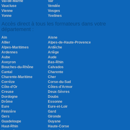
Val-de-Marne
Var
Vaucluse
Vendée
Vienne
Vosges
Yonne
Yvelines
Accès direct à tous les formateurs dans votre
département :
Ain
Aisne
Allier
Alpes-de-Haute-Provence
Alpes-Maritimes
Ardèche
Ardennes
Ariège
Aube
Aude
Aveyron
Bas-Rhin
Bouches-du-Rhône
Calvados
Cantal
Charente
Charente-Maritime
Cher
Corrèze
Corse-du-Sud
Côte-d'Or
Côtes-d'Armor
Creuse
Deux-Sèvres
Dordogne
Doubs
Drôme
Essonne
Eure
Eure-et-Loir
Finistère
Gard
Gers
Gironde
Guadeloupe
Guyane
Haut-Rhin
Haute-Corse