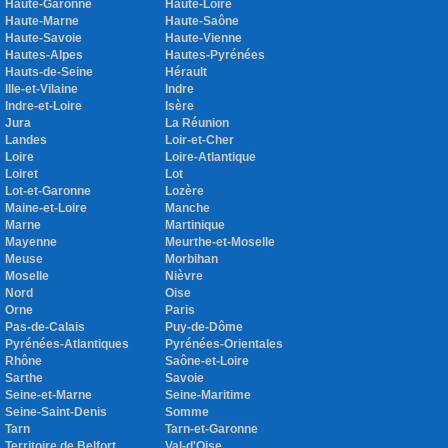
Haute-Garonne
Haute-Loire
Haute-Marne
Haute-Saône
Haute-Savoie
Haute-Vienne
Hautes-Alpes
Hautes-Pyrénées
Hauts-de-Seine
Hérault
Ille-et-Vilaine
Indre
Indre-et-Loire
Isère
Jura
La Réunion
Landes
Loir-et-Cher
Loire
Loire-Atlantique
Loiret
Lot
Lot-et-Garonne
Lozère
Maine-et-Loire
Manche
Marne
Martinique
Mayenne
Meurthe-et-Moselle
Meuse
Morbihan
Moselle
Nièvre
Nord
Oise
Orne
Paris
Pas-de-Calais
Puy-de-Dôme
Pyrénées-Atlantiques
Pyrénées-Orientales
Rhône
Saône-et-Loire
Sarthe
Savoie
Seine-et-Marne
Seine-Maritime
Seine-Saint-Denis
Somme
Tarn
Tarn-et-Garonne
Territoire de Belfort
Val-d'Oise