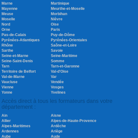
Marne
Martinique
Mayenne
Meurthe-et-Moselle
Meuse
Morbihan
Moselle
Nièvre
Nord
Oise
Orne
Paris
Pas-de-Calais
Puy-de-Dôme
Pyrénées-Atlantiques
Pyrénées-Orientales
Rhône
Saône-et-Loire
Sarthe
Savoie
Seine-et-Marne
Seine-Maritime
Seine-Saint-Denis
Somme
Tarn
Tarn-et-Garonne
Territoire de Belfort
Val-d'Oise
Val-de-Marne
Var
Vaucluse
Vendée
Vienne
Vosges
Yonne
Yvelines
Accès direct à tous les formateurs dans votre
département :
Ain
Aisne
Allier
Alpes-de-Haute-Provence
Alpes-Maritimes
Ardèche
Ardennes
Ariège
Aube
Aude