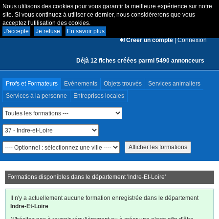
Nous utilisons des cookies pour vous garantir la meilleure expérience sur notre
site. Si vous continuez à utiliser ce dernier, nous considérerons que vous
acceptez l'utilisation des cookies.
J'accepte
Je refuse
En savoir plus
Créer un compte
|
Connexion
Déjà 12 fiches créées parmi 5490 annonceurs
Profs et Formateurs
Evénements
Objets trouvés
Services animaliers
Services à la personne
Entreprises locales
Formations disponibles dans le département '
Indre-Et-Loire
'
Il n'y a actuellement aucune formation enregistrée dans le département
Indre-Et-Loire
.