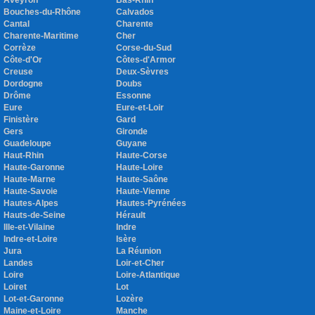
Aveyron
Bas-Rhin
Bouches-du-Rhône
Calvados
Cantal
Charente
Charente-Maritime
Cher
Corrèze
Corse-du-Sud
Côte-d'Or
Côtes-d'Armor
Creuse
Deux-Sèvres
Dordogne
Doubs
Drôme
Essonne
Eure
Eure-et-Loir
Finistère
Gard
Gers
Gironde
Guadeloupe
Guyane
Haut-Rhin
Haute-Corse
Haute-Garonne
Haute-Loire
Haute-Marne
Haute-Saône
Haute-Savoie
Haute-Vienne
Hautes-Alpes
Hautes-Pyrénées
Hauts-de-Seine
Hérault
Ille-et-Vilaine
Indre
Indre-et-Loire
Isère
Jura
La Réunion
Landes
Loir-et-Cher
Loire
Loire-Atlantique
Loiret
Lot
Lot-et-Garonne
Lozère
Maine-et-Loire
Manche