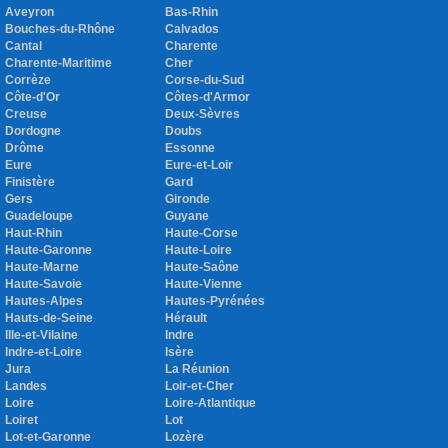
Aveyron
Bas-Rhin
Bouches-du-Rhône
Calvados
Cantal
Charente
Charente-Maritime
Cher
Corrèze
Corse-du-Sud
Côte-d'Or
Côtes-d'Armor
Creuse
Deux-Sèvres
Dordogne
Doubs
Drôme
Essonne
Eure
Eure-et-Loir
Finistère
Gard
Gers
Gironde
Guadeloupe
Guyane
Haut-Rhin
Haute-Corse
Haute-Garonne
Haute-Loire
Haute-Marne
Haute-Saône
Haute-Savoie
Haute-Vienne
Hautes-Alpes
Hautes-Pyrénées
Hauts-de-Seine
Hérault
Ille-et-Vilaine
Indre
Indre-et-Loire
Isère
Jura
La Réunion
Landes
Loir-et-Cher
Loire
Loire-Atlantique
Loiret
Lot
Lot-et-Garonne
Lozère