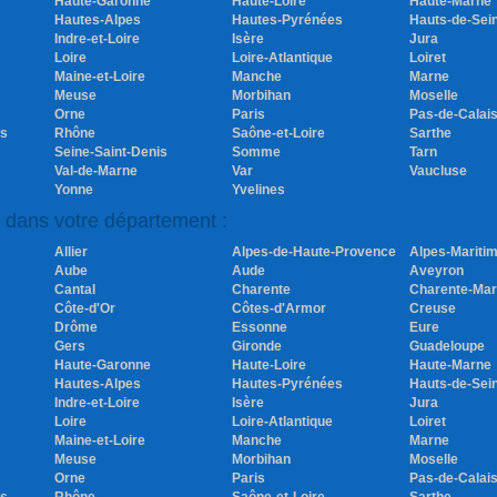
Haute-Garonne
Haute-Loire
Haute-Marne
Hautes-Alpes
Hautes-Pyrénées
Hauts-de-Sei
Indre-et-Loire
Isère
Jura
Loire
Loire-Atlantique
Loiret
Maine-et-Loire
Manche
Marne
Meuse
Morbihan
Moselle
Orne
Paris
Pas-de-Calai
es
Rhône
Saône-et-Loire
Sarthe
Seine-Saint-Denis
Somme
Tarn
Val-de-Marne
Var
Vaucluse
Yonne
Yvelines
s dans votre département :
Allier
Alpes-de-Haute-Provence
Alpes-Mariti
Aube
Aude
Aveyron
Cantal
Charente
Charente-Mar
Côte-d'Or
Côtes-d'Armor
Creuse
Drôme
Essonne
Eure
Gers
Gironde
Guadeloupe
Haute-Garonne
Haute-Loire
Haute-Marne
Hautes-Alpes
Hautes-Pyrénées
Hauts-de-Sei
Indre-et-Loire
Isère
Jura
Loire
Loire-Atlantique
Loiret
Maine-et-Loire
Manche
Marne
Meuse
Morbihan
Moselle
Orne
Paris
Pas-de-Calai
es
Rhône
Saône-et-Loire
Sarthe