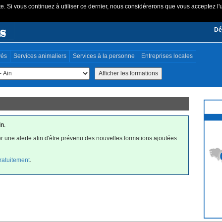
e. Si vous continuez à utiliser ce dernier, nous considérerons que vous acceptez l'u
Dé
vés
Services animaliers
Services à la personne
Entreprises locales
in
.
r une alerte afin d'être prévenu des nouvelles formations ajoutées
gratuitement
.