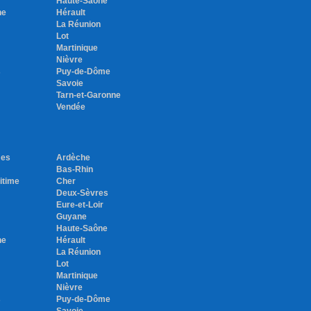
Haute-Saône
ne
Hérault
La Réunion
Lot
Martinique
Nièvre
s
Puy-de-Dôme
Savoie
Tarn-et-Garonne
Vendée
mes
Ardèche
Bas-Rhin
itime
Cher
Deux-Sèvres
Eure-et-Loir
Guyane
Haute-Saône
ne
Hérault
La Réunion
Lot
Martinique
Nièvre
s
Puy-de-Dôme
Savoie