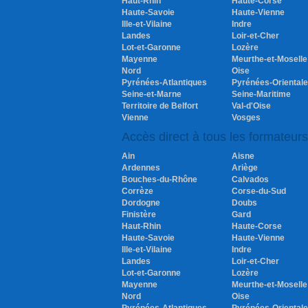
Haut-Rhin
Haute-Corse
Haute-Savoie
Haute-Vienne
Ille-et-Vilaine
Indre
Landes
Loir-et-Cher
Lot-et-Garonne
Lozère
Mayenne
Meurthe-et-Moselle
Nord
Oise
Pyrénées-Atlantiques
Pyrénées-Oriental
Seine-et-Marne
Seine-Maritime
Territoire de Belfort
Val-d'Oise
Vienne
Vosges
Accès direct à tous les formateur
Ain
Aisne
Ardennes
Ariège
Bouches-du-Rhône
Calvados
Corrèze
Corse-du-Sud
Dordogne
Doubs
Finistère
Gard
Haut-Rhin
Haute-Corse
Haute-Savoie
Haute-Vienne
Ille-et-Vilaine
Indre
Landes
Loir-et-Cher
Lot-et-Garonne
Lozère
Mayenne
Meurthe-et-Moselle
Nord
Oise
Pyrénées-Atlantiques
Pyrénées-Oriental