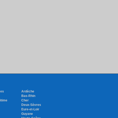
mes
Ardèche
Bas-Rhin
itime
Cher
Deux-Sèvres
Eure-et-Loir
Guyane