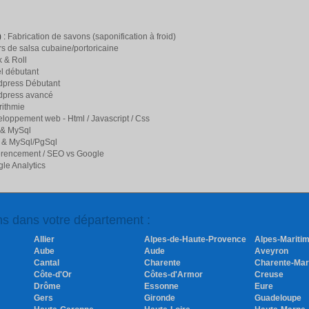
 :
Fabrication de savons (saponification à froid)
s de salsa cubaine/portoricaine
 & Roll
l débutant
press Débutant
dpress avancé
rithmie
loppement web - Html / Javascript / Css
 & MySql
 & MySql/PgSql
rencement / SEO vs Google
le Analytics
ons dans votre département :
Allier
Alpes-de-Haute-Provence
Alpes-Mariti
Aube
Aude
Aveyron
Cantal
Charente
Charente-Mar
Côte-d'Or
Côtes-d'Armor
Creuse
Drôme
Essonne
Eure
Gers
Gironde
Guadeloupe