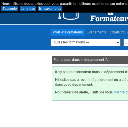
Nous utilisons des cookies pour vous garantir la meilleure expérience sur notre sit
J'accepte
Je refuse
En savoir plus
Profs et Formateurs
Evénements
Objets trou
Formateurs dans le département '
Ain
'
Il n'y a aucun formateur dans le département
A
N'hésitez pas à revenir régulièrement ou à crée
dans votre département.
Pour créer une alerte, il suffit de vous
inscrire 