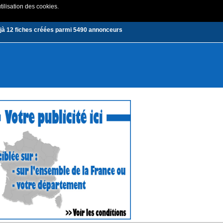
tilisation des cookies.
Créer un compte
|
Connexion
jà 12 fiches créées parmi 5490 annonceurs