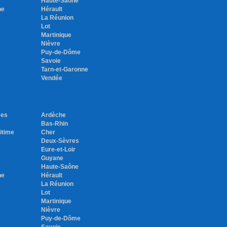
Haute-Saône
ne
Hérault
La Réunion
Lot
Martinique
Nièvre
s
Puy-de-Dôme
Savoie
Tarn-et-Garonne
Vendée
mes
Ardèche
Bas-Rhin
itime
Cher
Deux-Sèvres
Eure-et-Loir
Guyane
Haute-Saône
ne
Hérault
La Réunion
Lot
Martinique
Nièvre
s
Puy-de-Dôme
Savoie