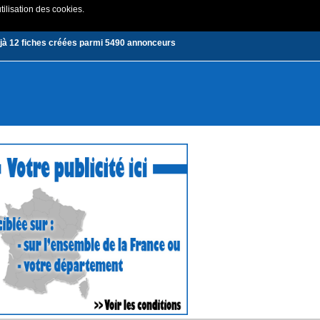
tilisation des cookies.
Créer un compte
|
Connexion
jà 12 fiches créées parmi 5490 annonceurs