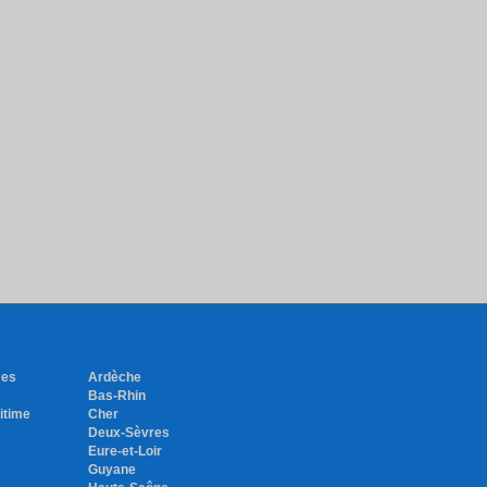
mes
Ardèche
Bas-Rhin
itime
Cher
Deux-Sèvres
Eure-et-Loir
Guyane