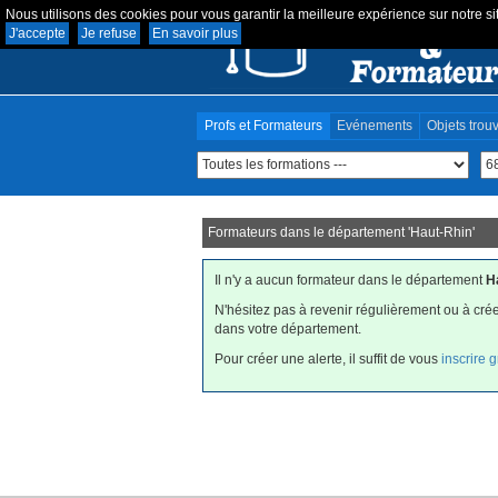
Nous utilisons des cookies pour vous garantir la meilleure expérience sur notre sit
J'accepte
Je refuse
En savoir plus
Profs et Formateurs
Evénements
Objets trou
Formateurs dans le département '
Haut-Rhin
'
Il n'y a aucun formateur dans le département
H
N'hésitez pas à revenir régulièrement ou à crée
dans votre département.
Pour créer une alerte, il suffit de vous
inscrire 