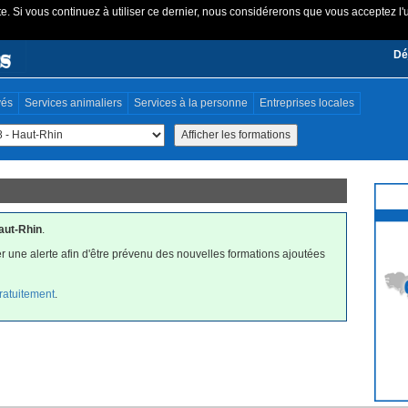
e. Si vous continuez à utiliser ce dernier, nous considérerons que vous acceptez l'u
Dé
vés
Services animaliers
Services à la personne
Entreprises locales
aut-Rhin
.
r une alerte afin d'être prévenu des nouvelles formations ajoutées
gratuitement
.