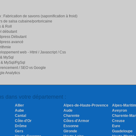
 :
Fabrication de savons (saponification à froid)
s de salsa cubaine/portoricaine
 & Roll
l débutant
press Débutant
dpress avancé
rithmie
loppement web - Html / Javascript / Css
 & MySql
 & MySql/PgSql
rencement / SEO vs Google
le Analytics
ons dans votre département :
Allier
Alpes-de-Haute-Provence
Alpes-Mariti
Aube
Aude
Aveyron
Cantal
Charente
Charente-Mar
Côte-d'Or
Côtes-d'Armor
Creuse
Drôme
Essonne
Eure
Gers
Gironde
Guadeloupe