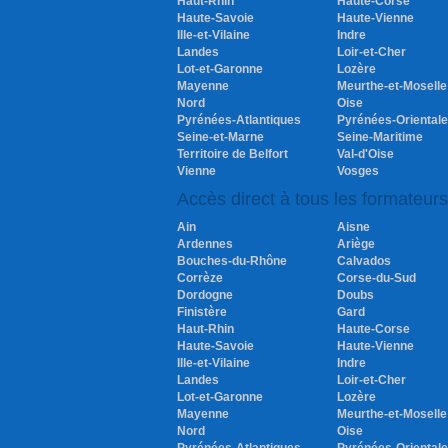
Haut-Rhin
Haute-Corse
Haute-Savoie
Haute-Vienne
Ille-et-Vilaine
Indre
Landes
Loir-et-Cher
Lot-et-Garonne
Lozère
Mayenne
Meurthe-et-Moselle
Nord
Oise
Pyrénées-Atlantiques
Pyrénées-Oriental
Seine-et-Marne
Seine-Maritime
Territoire de Belfort
Val-d'Oise
Vienne
Vosges
Accès direct à tous les formateur
Ain
Aisne
Ardennes
Ariège
Bouches-du-Rhône
Calvados
Corrèze
Corse-du-Sud
Dordogne
Doubs
Finistère
Gard
Haut-Rhin
Haute-Corse
Haute-Savoie
Haute-Vienne
Ille-et-Vilaine
Indre
Landes
Loir-et-Cher
Lot-et-Garonne
Lozère
Mayenne
Meurthe-et-Moselle
Nord
Oise
Pyrénées-Atlantiques
Pyrénées-Oriental