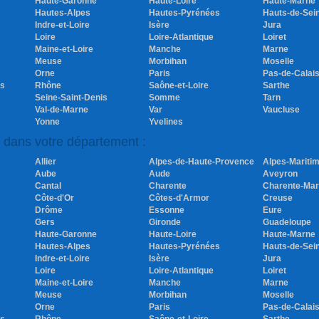
Haute-Garonne
Haute-Loire
Haute-Marne
Hautes-Alpes
Hautes-Pyrénées
Hauts-de-Sei
Indre-et-Loire
Isère
Jura
Loire
Loire-Atlantique
Loiret
Maine-et-Loire
Manche
Marne
Meuse
Morbihan
Moselle
Orne
Paris
Pas-de-Calai
es
Rhône
Saône-et-Loire
Sarthe
Seine-Saint-Denis
Somme
Tarn
Val-de-Marne
Var
Vaucluse
Yonne
Yvelines
s dans votre département :
Allier
Alpes-de-Haute-Provence
Alpes-Mariti
Aube
Aude
Aveyron
Cantal
Charente
Charente-Mar
Côte-d'Or
Côtes-d'Armor
Creuse
Drôme
Essonne
Eure
Gers
Gironde
Guadeloupe
Haute-Garonne
Haute-Loire
Haute-Marne
Hautes-Alpes
Hautes-Pyrénées
Hauts-de-Sei
Indre-et-Loire
Isère
Jura
Loire
Loire-Atlantique
Loiret
Maine-et-Loire
Manche
Marne
Meuse
Morbihan
Moselle
Orne
Paris
Pas-de-Calai
es
Rhône
Saône-et-Loire
Sarthe