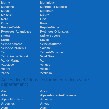
Marne
Martinique
Mayenne
Meurthe-et-Moselle
Meuse
Morbihan
Moselle
Nièvre
Nord
Oise
Orne
Paris
Pas-de-Calais
Puy-de-Dôme
Pyrénées-Atlantiques
Pyrénées-Orientales
Rhône
Saône-et-Loire
Sarthe
Savoie
Seine-et-Marne
Seine-Maritime
Seine-Saint-Denis
Somme
Tarn
Tarn-et-Garonne
Territoire de Belfort
Val-d'Oise
Val-de-Marne
Var
Vaucluse
Vendée
Vienne
Vosges
Yonne
Yvelines
Accès direct à tous les formateurs dans votre
département :
Ain
Aisne
Allier
Alpes-de-Haute-Provence
Alpes-Maritimes
Ardèche
Ardennes
Ariège
Aube
Aude