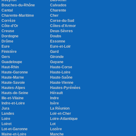
Aveyron
Bas-Rhin
Bouches-du-Rhône
Calvados
Cantal
Charente
Charente-Maritime
Cher
Corrèze
Corse-du-Sud
Côte-d'Or
Côtes-d'Armor
Creuse
Deux-Sèvres
Dordogne
Doubs
Drôme
Essonne
Eure
Eure-et-Loir
Finistère
Gard
Gers
Gironde
Guadeloupe
Guyane
Haut-Rhin
Haute-Corse
Haute-Garonne
Haute-Loire
Haute-Marne
Haute-Saône
Haute-Savoie
Haute-Vienne
Hautes-Alpes
Hautes-Pyrénées
Hauts-de-Seine
Hérault
Ille-et-Vilaine
Indre
Indre-et-Loire
Isère
Jura
La Réunion
Landes
Loir-et-Cher
Loire
Loire-Atlantique
Loiret
Lot
Lot-et-Garonne
Lozère
Maine-et-Loire
Manche