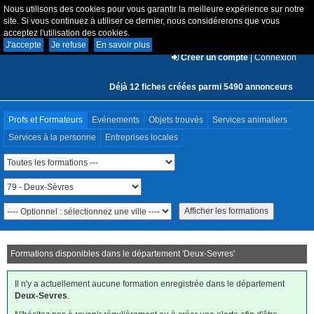
Nous utilisons des cookies pour vous garantir la meilleure expérience sur notre
site. Si vous continuez à utiliser ce dernier, nous considérerons que vous
acceptez l'utilisation des cookies.
J'accepte
Je refuse
En savoir plus
Créer un compte
|
Connexion
Déjà 12 fiches créées parmi 5490 annonceurs
Profs et Formateurs
Evénements
Objets trouvés
Services animaliers
Services à la personne
Entreprises locales
Formations disponibles dans le département '
Deux-Sevres
'
Il n'y a actuellement aucune formation enregistrée dans le département
Deux-Sevres
.