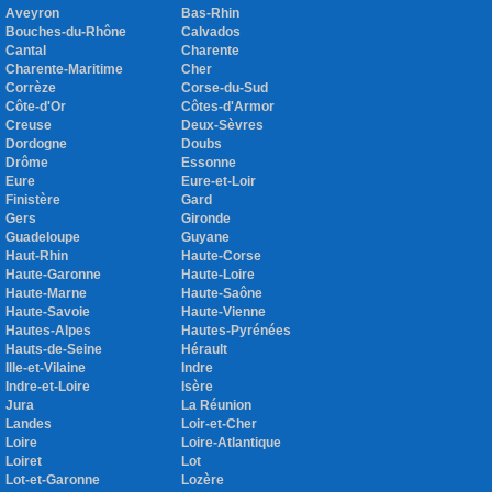
Aveyron
Bas-Rhin
Bouches-du-Rhône
Calvados
Cantal
Charente
Charente-Maritime
Cher
Corrèze
Corse-du-Sud
Côte-d'Or
Côtes-d'Armor
Creuse
Deux-Sèvres
Dordogne
Doubs
Drôme
Essonne
Eure
Eure-et-Loir
Finistère
Gard
Gers
Gironde
Guadeloupe
Guyane
Haut-Rhin
Haute-Corse
Haute-Garonne
Haute-Loire
Haute-Marne
Haute-Saône
Haute-Savoie
Haute-Vienne
Hautes-Alpes
Hautes-Pyrénées
Hauts-de-Seine
Hérault
Ille-et-Vilaine
Indre
Indre-et-Loire
Isère
Jura
La Réunion
Landes
Loir-et-Cher
Loire
Loire-Atlantique
Loiret
Lot
Lot-et-Garonne
Lozère