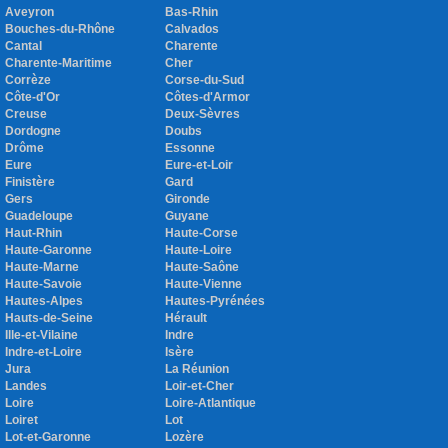
Aveyron
Bas-Rhin
Bouches-du-Rhône
Calvados
Cantal
Charente
Charente-Maritime
Cher
Corrèze
Corse-du-Sud
Côte-d'Or
Côtes-d'Armor
Creuse
Deux-Sèvres
Dordogne
Doubs
Drôme
Essonne
Eure
Eure-et-Loir
Finistère
Gard
Gers
Gironde
Guadeloupe
Guyane
Haut-Rhin
Haute-Corse
Haute-Garonne
Haute-Loire
Haute-Marne
Haute-Saône
Haute-Savoie
Haute-Vienne
Hautes-Alpes
Hautes-Pyrénées
Hauts-de-Seine
Hérault
Ille-et-Vilaine
Indre
Indre-et-Loire
Isère
Jura
La Réunion
Landes
Loir-et-Cher
Loire
Loire-Atlantique
Loiret
Lot
Lot-et-Garonne
Lozère