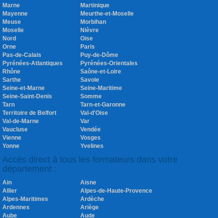
Marne
Martinique
Mayenne
Meurthe-et-Moselle
Meuse
Morbihan
Moselle
Nièvre
Nord
Oise
Orne
Paris
Pas-de-Calais
Puy-de-Dôme
Pyrénées-Atlantiques
Pyrénées-Orientales
Rhône
Saône-et-Loire
Sarthe
Savoie
Seine-et-Marne
Seine-Maritime
Seine-Saint-Denis
Somme
Tarn
Tarn-et-Garonne
Territoire de Belfort
Val-d'Oise
Val-de-Marne
Var
Vaucluse
Vendée
Vienne
Vosges
Yonne
Yvelines
Accès direct à tous les formateurs dans votre
département :
Ain
Aisne
Allier
Alpes-de-Haute-Provence
Alpes-Maritimes
Ardèche
Ardennes
Ariège
Aube
Aude