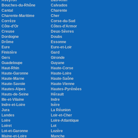
Aveyron
Bas-Rhin
Bouches-du-Rhône
Calvados
Cantal
Charente
Charente-Maritime
Cher
Corrèze
Corse-du-Sud
Côte-d'Or
Côtes-d'Armor
Creuse
Deux-Sèvres
Dordogne
Doubs
Drôme
Essonne
Eure
Eure-et-Loir
Finistère
Gard
Gers
Gironde
Guadeloupe
Guyane
Haut-Rhin
Haute-Corse
Haute-Garonne
Haute-Loire
Haute-Marne
Haute-Saône
Haute-Savoie
Haute-Vienne
Hautes-Alpes
Hautes-Pyrénées
Hauts-de-Seine
Hérault
Ille-et-Vilaine
Indre
Indre-et-Loire
Isère
Jura
La Réunion
Landes
Loir-et-Cher
Loire
Loire-Atlantique
Loiret
Lot
Lot-et-Garonne
Lozère
Maine-et-Loire
Manche