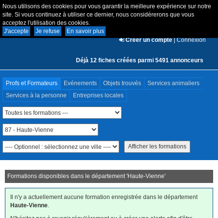
Nous utilisons des cookies pour vous garantir la meilleure expérience sur notre
site. Si vous continuez à utiliser ce dernier, nous considérerons que vous
acceptez l'utilisation des cookies.
J'accepte
Je refuse
En savoir plus
Créer un compte
|
Connexion
Déjà 12 fiches créées parmi 5491 annonceurs
Profs et Formateurs
Evénements
Objets trouvés
Services animaliers
Services à la personne
Entreprises locales
Formations disponibles dans le département '
Haute-Vienne
'
Il n'y a actuellement aucune formation enregistrée dans le département
Haute-Vienne
.