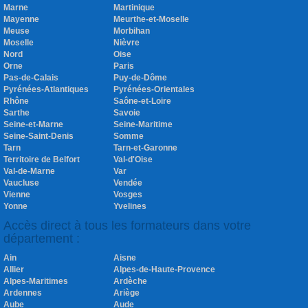
Marne
Martinique
Mayenne
Meurthe-et-Moselle
Meuse
Morbihan
Moselle
Nièvre
Nord
Oise
Orne
Paris
Pas-de-Calais
Puy-de-Dôme
Pyrénées-Atlantiques
Pyrénées-Orientales
Rhône
Saône-et-Loire
Sarthe
Savoie
Seine-et-Marne
Seine-Maritime
Seine-Saint-Denis
Somme
Tarn
Tarn-et-Garonne
Territoire de Belfort
Val-d'Oise
Val-de-Marne
Var
Vaucluse
Vendée
Vienne
Vosges
Yonne
Yvelines
Accès direct à tous les formateurs dans votre
département :
Ain
Aisne
Allier
Alpes-de-Haute-Provence
Alpes-Maritimes
Ardèche
Ardennes
Ariège
Aube
Aude