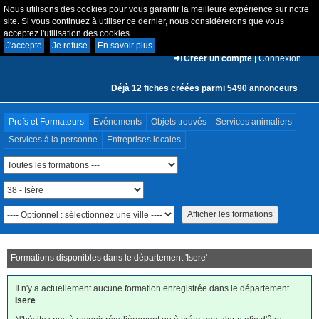
Nous utilisons des cookies pour vous garantir la meilleure expérience sur notre
site. Si vous continuez à utiliser ce dernier, nous considérerons que vous
acceptez l'utilisation des cookies.
J'accepte
Je refuse
En savoir plus
Créer un compte
|
Connexion
Déjà 12 fiches créées parmi 5490 annonceurs
Profs et Formateurs
Evénements
Objets trouvés
Services animaliers
Services à la personne
Entreprises locales
Formations disponibles dans le département '
Isere
'
Il n'y a actuellement aucune formation enregistrée dans le département
Isere
.