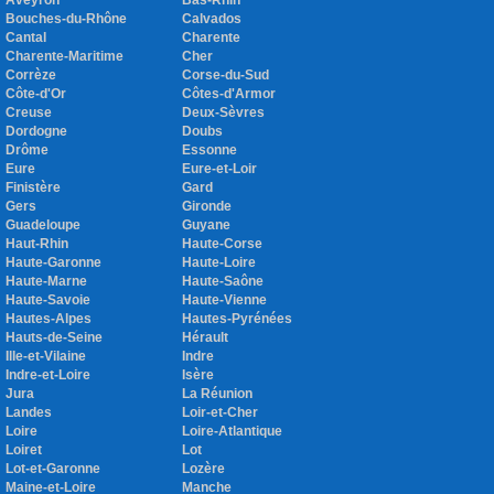
Aveyron
Bas-Rhin
Bouches-du-Rhône
Calvados
Cantal
Charente
Charente-Maritime
Cher
Corrèze
Corse-du-Sud
Côte-d'Or
Côtes-d'Armor
Creuse
Deux-Sèvres
Dordogne
Doubs
Drôme
Essonne
Eure
Eure-et-Loir
Finistère
Gard
Gers
Gironde
Guadeloupe
Guyane
Haut-Rhin
Haute-Corse
Haute-Garonne
Haute-Loire
Haute-Marne
Haute-Saône
Haute-Savoie
Haute-Vienne
Hautes-Alpes
Hautes-Pyrénées
Hauts-de-Seine
Hérault
Ille-et-Vilaine
Indre
Indre-et-Loire
Isère
Jura
La Réunion
Landes
Loir-et-Cher
Loire
Loire-Atlantique
Loiret
Lot
Lot-et-Garonne
Lozère
Maine-et-Loire
Manche