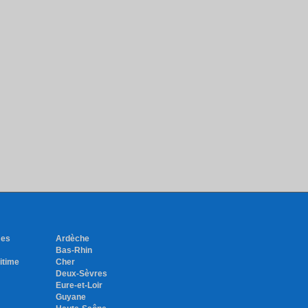
mes
Ardèche
Bas-Rhin
itime
Cher
Deux-Sèvres
Eure-et-Loir
Guyane