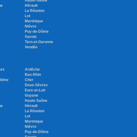
Haute-Saône
ne
Hérault
La Réunion
Lot
Martinique
Nièvre
s
Puy-de-Dôme
Savoie
Tarn-et-Garonne
Vendée
mes
Ardèche
Bas-Rhin
itime
Cher
Deux-Sèvres
Eure-et-Loir
Guyane
Haute-Saône
ne
Hérault
La Réunion
Lot
Martinique
Nièvre
s
Puy-de-Dôme
Savoie