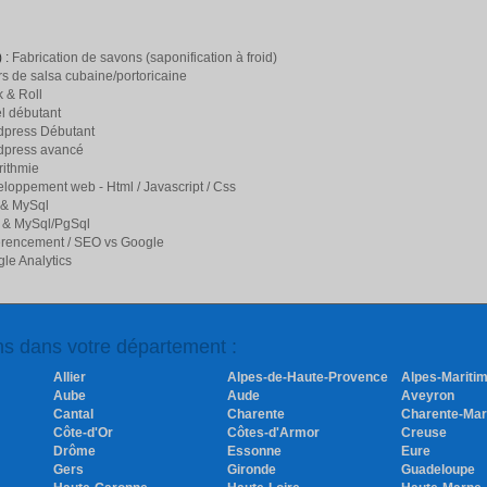
 :
Fabrication de savons (saponification à froid)
s de salsa cubaine/portoricaine
 & Roll
l débutant
press Débutant
dpress avancé
rithmie
loppement web - Html / Javascript / Css
 & MySql
 & MySql/PgSql
rencement / SEO vs Google
le Analytics
ons dans votre département :
Allier
Alpes-de-Haute-Provence
Alpes-Mariti
Aube
Aude
Aveyron
Cantal
Charente
Charente-Mar
Côte-d'Or
Côtes-d'Armor
Creuse
Drôme
Essonne
Eure
Gers
Gironde
Guadeloupe