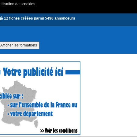
tilisation des cookies.
Créer un compte
|
Connexion
jà 12 fiches créées parmi 5490 annonceurs