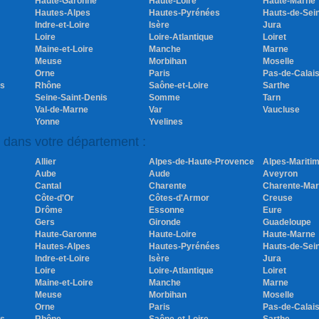
Haute-Garonne
Haute-Loire
Haute-Marne
Hautes-Alpes
Hautes-Pyrénées
Hauts-de-Sei
Indre-et-Loire
Isère
Jura
Loire
Loire-Atlantique
Loiret
Maine-et-Loire
Manche
Marne
Meuse
Morbihan
Moselle
Orne
Paris
Pas-de-Calai
es
Rhône
Saône-et-Loire
Sarthe
Seine-Saint-Denis
Somme
Tarn
Val-de-Marne
Var
Vaucluse
Yonne
Yvelines
s dans votre département :
Allier
Alpes-de-Haute-Provence
Alpes-Mariti
Aube
Aude
Aveyron
Cantal
Charente
Charente-Mar
Côte-d'Or
Côtes-d'Armor
Creuse
Drôme
Essonne
Eure
Gers
Gironde
Guadeloupe
Haute-Garonne
Haute-Loire
Haute-Marne
Hautes-Alpes
Hautes-Pyrénées
Hauts-de-Sei
Indre-et-Loire
Isère
Jura
Loire
Loire-Atlantique
Loiret
Maine-et-Loire
Manche
Marne
Meuse
Morbihan
Moselle
Orne
Paris
Pas-de-Calai
es
Rhône
Saône-et-Loire
Sarthe