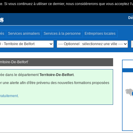
e. Si vous continuez à utiliser ce dernier, nous considérerons que vous acceptez l'u
Dé
vés
Services animaliers
Services à la personne
Entreprises locales
rritoire-De-Belfort
'
trée dans le département
Territoire-De-Belfort
.
er une alerte afin d'être prévenu des nouvelles formations proposées
gratuitement
.