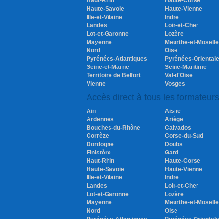
Haut-Rhin
Haute-Corse
Haute-Savoie
Haute-Vienne
Ille-et-Vilaine
Indre
Landes
Loir-et-Cher
Lot-et-Garonne
Lozère
Mayenne
Meurthe-et-Moselle
Nord
Oise
Pyrénées-Atlantiques
Pyrénées-Oriental
Seine-et-Marne
Seine-Maritime
Territoire de Belfort
Val-d'Oise
Vienne
Vosges
Accès direct à tous les formateur
Ain
Aisne
Ardennes
Ariège
Bouches-du-Rhône
Calvados
Corrèze
Corse-du-Sud
Dordogne
Doubs
Finistère
Gard
Haut-Rhin
Haute-Corse
Haute-Savoie
Haute-Vienne
Ille-et-Vilaine
Indre
Landes
Loir-et-Cher
Lot-et-Garonne
Lozère
Mayenne
Meurthe-et-Moselle
Nord
Oise
Pyrénées-Atlantiques
Pyrénées-Oriental