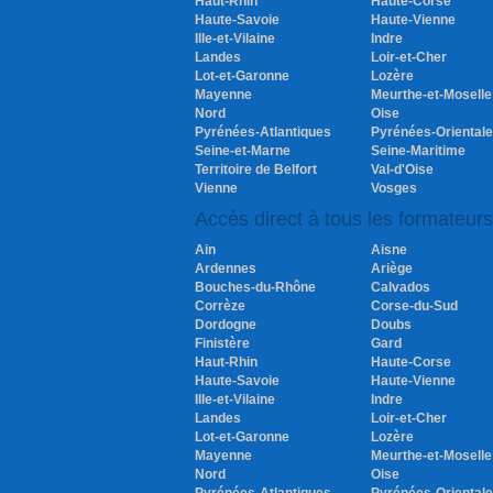
Haut-Rhin
Haute-Corse
Haute-Savoie
Haute-Vienne
Ille-et-Vilaine
Indre
Landes
Loir-et-Cher
Lot-et-Garonne
Lozère
Mayenne
Meurthe-et-Moselle
Nord
Oise
Pyrénées-Atlantiques
Pyrénées-Oriental
Seine-et-Marne
Seine-Maritime
Territoire de Belfort
Val-d'Oise
Vienne
Vosges
Accès direct à tous les formateur
Ain
Aisne
Ardennes
Ariège
Bouches-du-Rhône
Calvados
Corrèze
Corse-du-Sud
Dordogne
Doubs
Finistère
Gard
Haut-Rhin
Haute-Corse
Haute-Savoie
Haute-Vienne
Ille-et-Vilaine
Indre
Landes
Loir-et-Cher
Lot-et-Garonne
Lozère
Mayenne
Meurthe-et-Moselle
Nord
Oise
Pyrénées-Atlantiques
Pyrénées-Oriental