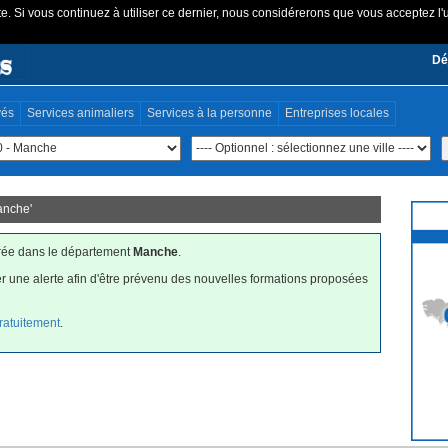
e. Si vous continuez à utiliser ce dernier, nous considérerons que vous acceptez l'u
Dé
vés
Services animaliers
Services à la personne
Entreprises locales
anche
'
trée dans le département
Manche
.
er une alerte afin d'être prévenu des nouvelles formations proposées
gratuitement
.