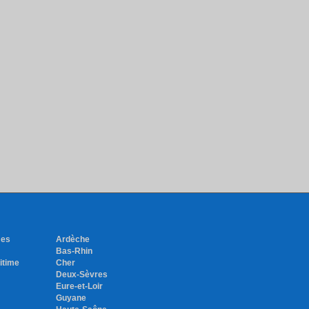
mes
Ardèche
Bas-Rhin
itime
Cher
Deux-Sèvres
Eure-et-Loir
Guyane