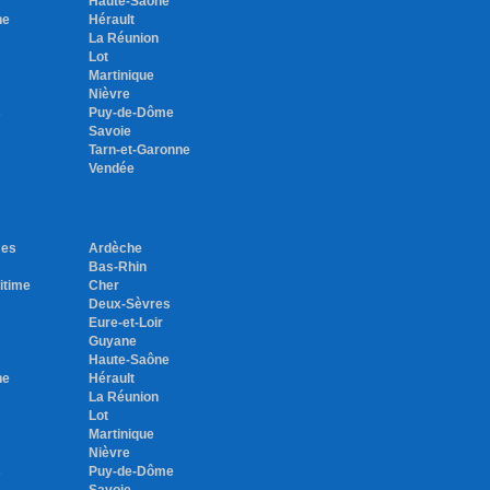
Haute-Saône
ne
Hérault
La Réunion
Lot
Martinique
Nièvre
s
Puy-de-Dôme
Savoie
Tarn-et-Garonne
Vendée
mes
Ardèche
Bas-Rhin
itime
Cher
Deux-Sèvres
Eure-et-Loir
Guyane
Haute-Saône
ne
Hérault
La Réunion
Lot
Martinique
Nièvre
s
Puy-de-Dôme
Savoie