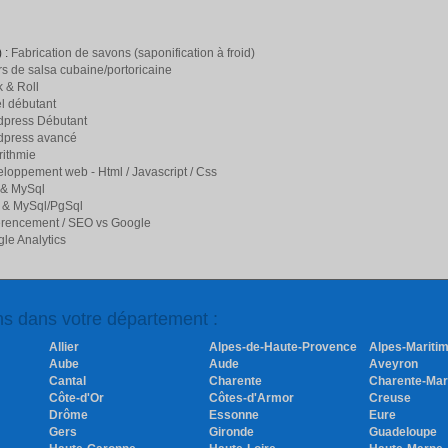
 :
Fabrication de savons (saponification à froid)
s de salsa cubaine/portoricaine
 & Roll
l débutant
press Débutant
dpress avancé
rithmie
loppement web - Html / Javascript / Css
 & MySql
 & MySql/PgSql
rencement / SEO vs Google
le Analytics
ons dans votre département :
Allier
Alpes-de-Haute-Provence
Alpes-Mariti
Aube
Aude
Aveyron
Cantal
Charente
Charente-Mar
Côte-d'Or
Côtes-d'Armor
Creuse
Drôme
Essonne
Eure
Gers
Gironde
Guadeloupe