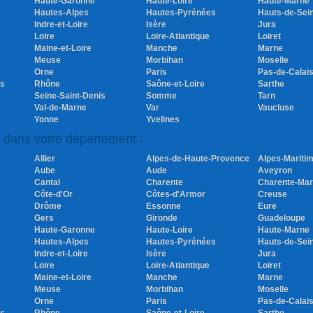
Haute-Garonne
Haute-Loire
Haute-Marne
Hautes-Alpes
Hautes-Pyrénées
Hauts-de-Sei
Indre-et-Loire
Isère
Jura
Loire
Loire-Atlantique
Loiret
Maine-et-Loire
Manche
Marne
Meuse
Morbihan
Moselle
Orne
Paris
Pas-de-Calai
es
Rhône
Saône-et-Loire
Sarthe
Seine-Saint-Denis
Somme
Tarn
Val-de-Marne
Var
Vaucluse
Yonne
Yvelines
s dans votre département :
Allier
Alpes-de-Haute-Provence
Alpes-Mariti
Aube
Aude
Aveyron
Cantal
Charente
Charente-Mar
Côte-d'Or
Côtes-d'Armor
Creuse
Drôme
Essonne
Eure
Gers
Gironde
Guadeloupe
Haute-Garonne
Haute-Loire
Haute-Marne
Hautes-Alpes
Hautes-Pyrénées
Hauts-de-Sei
Indre-et-Loire
Isère
Jura
Loire
Loire-Atlantique
Loiret
Maine-et-Loire
Manche
Marne
Meuse
Morbihan
Moselle
Orne
Paris
Pas-de-Calai
es
Rhône
Saône-et-Loire
Sarthe