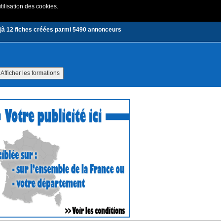
tilisation des cookies.
Créer un compte
|
Connexion
jà 12 fiches créées parmi 5490 annonceurs