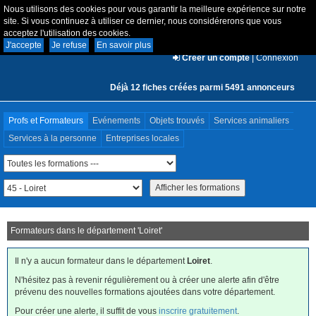
Nous utilisons des cookies pour vous garantir la meilleure expérience sur notre
site. Si vous continuez à utiliser ce dernier, nous considérerons que vous
acceptez l'utilisation des cookies.
J'accepte
Je refuse
En savoir plus
Créer un compte
|
Connexion
Déjà 12 fiches créées parmi 5491 annonceurs
Profs et Formateurs
Evénements
Objets trouvés
Services animaliers
Services à la personne
Entreprises locales
Formateurs dans le département '
Loiret
'
Il n'y a aucun formateur dans le département
Loiret
.
N'hésitez pas à revenir régulièrement ou à créer une alerte afin d'être
prévenu des nouvelles formations ajoutées dans votre département.
Pour créer une alerte, il suffit de vous
inscrire gratuitement
.