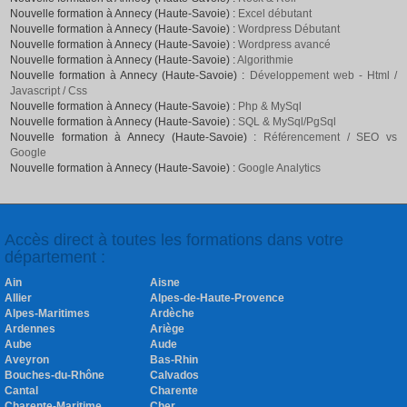
Nouvelle formation à Annecy (Haute-Savoie) :
Excel débutant
Nouvelle formation à Annecy (Haute-Savoie) :
Wordpress Débutant
Nouvelle formation à Annecy (Haute-Savoie) :
Wordpress avancé
Nouvelle formation à Annecy (Haute-Savoie) :
Algorithmie
Nouvelle formation à Annecy (Haute-Savoie) :
Développement web - Html /
Javascript / Css
Nouvelle formation à Annecy (Haute-Savoie) :
Php & MySql
Nouvelle formation à Annecy (Haute-Savoie) :
SQL & MySql/PgSql
Nouvelle formation à Annecy (Haute-Savoie) :
Référencement / SEO vs
Google
Nouvelle formation à Annecy (Haute-Savoie) :
Google Analytics
Accès direct à toutes les formations dans votre
département :
Ain
Aisne
Allier
Alpes-de-Haute-Provence
Alpes-Maritimes
Ardèche
Ardennes
Ariège
Aube
Aude
Aveyron
Bas-Rhin
Bouches-du-Rhône
Calvados
Cantal
Charente
Charente-Maritime
Cher