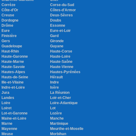
Corrèze
Corse-du-Sud
Côte-d'Or
Côtes-d'Armor
Creuse
Deux-Sèvres
Dordogne
Doubs
Drôme
Essonne
Eure
Eure-et-Loir
Finistère
Gard
Gers
Gironde
Guadeloupe
Guyane
Haut-Rhin
Haute-Corse
Haute-Garonne
Haute-Loire
Haute-Marne
Haute-Saône
Haute-Savoie
Haute-Vienne
Hautes-Alpes
Hautes-Pyrénées
Hauts-de-Seine
Hérault
Ille-et-Vilaine
Indre
Indre-et-Loire
Isère
Jura
La Réunion
Landes
Loir-et-Cher
Loire
Loire-Atlantique
Loiret
Lot
Lot-et-Garonne
Lozère
Maine-et-Loire
Manche
Marne
Martinique
Mayenne
Meurthe-et-Moselle
Meuse
Morbihan