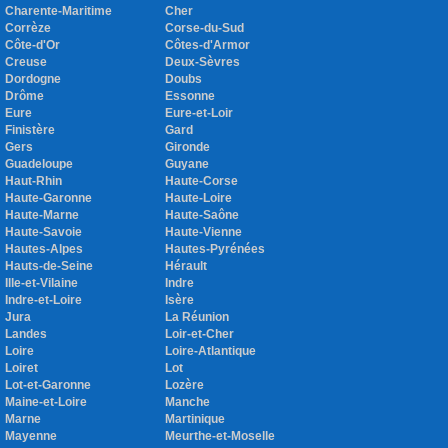
Charente-Maritime
Cher
Corrèze
Corse-du-Sud
Côte-d'Or
Côtes-d'Armor
Creuse
Deux-Sèvres
Dordogne
Doubs
Drôme
Essonne
Eure
Eure-et-Loir
Finistère
Gard
Gers
Gironde
Guadeloupe
Guyane
Haut-Rhin
Haute-Corse
Haute-Garonne
Haute-Loire
Haute-Marne
Haute-Saône
Haute-Savoie
Haute-Vienne
Hautes-Alpes
Hautes-Pyrénées
Hauts-de-Seine
Hérault
Ille-et-Vilaine
Indre
Indre-et-Loire
Isère
Jura
La Réunion
Landes
Loir-et-Cher
Loire
Loire-Atlantique
Loiret
Lot
Lot-et-Garonne
Lozère
Maine-et-Loire
Manche
Marne
Martinique
Mayenne
Meurthe-et-Moselle