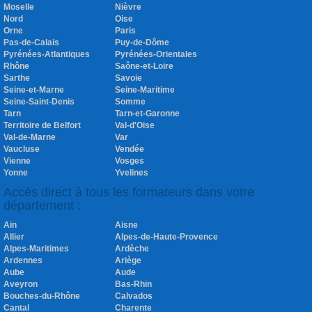
Moselle
Nièvre
Nord
Oise
Orne
Paris
Pas-de-Calais
Puy-de-Dôme
Pyrénées-Atlantiques
Pyrénées-Orientales
Rhône
Saône-et-Loire
Sarthe
Savoie
Seine-et-Marne
Seine-Maritime
Seine-Saint-Denis
Somme
Tarn
Tarn-et-Garonne
Territoire de Belfort
Val-d'Oise
Val-de-Marne
Var
Vaucluse
Vendée
Vienne
Vosges
Yonne
Yvelines
Accès direct à tous les formateurs dans votre
département :
Ain
Aisne
Allier
Alpes-de-Haute-Provence
Alpes-Maritimes
Ardèche
Ardennes
Ariège
Aube
Aude
Aveyron
Bas-Rhin
Bouches-du-Rhône
Calvados
Cantal
Charente