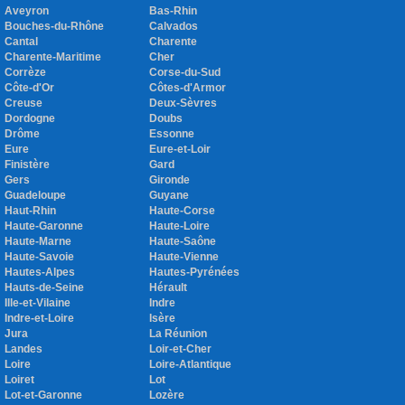
Aveyron
Bas-Rhin
Bouches-du-Rhône
Calvados
Cantal
Charente
Charente-Maritime
Cher
Corrèze
Corse-du-Sud
Côte-d'Or
Côtes-d'Armor
Creuse
Deux-Sèvres
Dordogne
Doubs
Drôme
Essonne
Eure
Eure-et-Loir
Finistère
Gard
Gers
Gironde
Guadeloupe
Guyane
Haut-Rhin
Haute-Corse
Haute-Garonne
Haute-Loire
Haute-Marne
Haute-Saône
Haute-Savoie
Haute-Vienne
Hautes-Alpes
Hautes-Pyrénées
Hauts-de-Seine
Hérault
Ille-et-Vilaine
Indre
Indre-et-Loire
Isère
Jura
La Réunion
Landes
Loir-et-Cher
Loire
Loire-Atlantique
Loiret
Lot
Lot-et-Garonne
Lozère