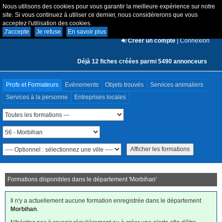
Nous utilisons des cookies pour vous garantir la meilleure expérience sur notre
site. Si vous continuez à utiliser ce dernier, nous considérerons que vous
acceptez l'utilisation des cookies.
J'accepte
Je refuse
En savoir plus
Créer un compte
|
Connexion
Déjà 12 fiches créées parmi 5490 annonceurs
Profs et Formateurs
Evénements
Objets trouvés
Services animaliers
Services à la personne
Entreprises locales
Formations disponibles dans le département '
Morbihan
'
Il n'y a actuellement aucune formation enregistrée dans le département
Morbihan
.