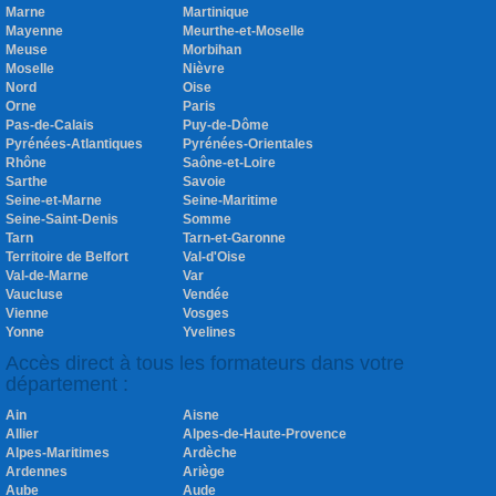
Marne
Martinique
Mayenne
Meurthe-et-Moselle
Meuse
Morbihan
Moselle
Nièvre
Nord
Oise
Orne
Paris
Pas-de-Calais
Puy-de-Dôme
Pyrénées-Atlantiques
Pyrénées-Orientales
Rhône
Saône-et-Loire
Sarthe
Savoie
Seine-et-Marne
Seine-Maritime
Seine-Saint-Denis
Somme
Tarn
Tarn-et-Garonne
Territoire de Belfort
Val-d'Oise
Val-de-Marne
Var
Vaucluse
Vendée
Vienne
Vosges
Yonne
Yvelines
Accès direct à tous les formateurs dans votre
département :
Ain
Aisne
Allier
Alpes-de-Haute-Provence
Alpes-Maritimes
Ardèche
Ardennes
Ariège
Aube
Aude