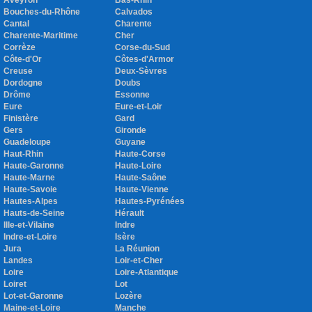
Aveyron
Bas-Rhin
Bouches-du-Rhône
Calvados
Cantal
Charente
Charente-Maritime
Cher
Corrèze
Corse-du-Sud
Côte-d'Or
Côtes-d'Armor
Creuse
Deux-Sèvres
Dordogne
Doubs
Drôme
Essonne
Eure
Eure-et-Loir
Finistère
Gard
Gers
Gironde
Guadeloupe
Guyane
Haut-Rhin
Haute-Corse
Haute-Garonne
Haute-Loire
Haute-Marne
Haute-Saône
Haute-Savoie
Haute-Vienne
Hautes-Alpes
Hautes-Pyrénées
Hauts-de-Seine
Hérault
Ille-et-Vilaine
Indre
Indre-et-Loire
Isère
Jura
La Réunion
Landes
Loir-et-Cher
Loire
Loire-Atlantique
Loiret
Lot
Lot-et-Garonne
Lozère
Maine-et-Loire
Manche